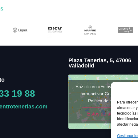
as
Plaza Tenerías, 5, 47006
Valladolid
to
Haz clic en «Estoy de acuerdo»
33 19 88
para activar Google maps
Política de cookies
Para ofrecer
entrotenerias.com
almacenar y/
Estoy de acuerdo
tecnologías
identificaci
afectar nega
Gestionar lo