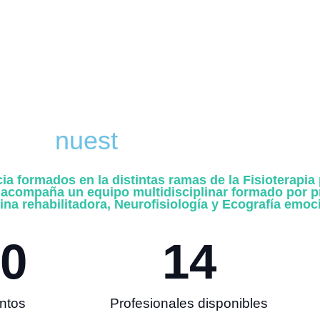
n
u
e
s
t
r
a
p
r
i
o
r
i
d
a
d
formados en la distintas ramas de la Fisioterapia p
 acompaña un equipo multidisciplinar formado por pr
ina rehabilitadora, Neurofisiología y Ecografía emoc
0
14
ntos
Profesionales disponibles